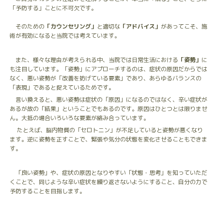
「予防する」ことに不可欠です。
そのための
「カウンセリング」
と適切な
「アドバイス」
があってこそ、施
術が有効になると当院では考えています。
また、様々な理由が考えられる中、当院では日常生活における
「姿勢」
に
も注目しています。「姿勢」にアプローチするのは、症状の原因だからでは
なく、悪い姿勢が「改善を妨げている要素」であり、あらゆるバランスの
「表現」であると捉えているためです。
言い換えると、悪い姿勢は症状の「原因」になるのではなく、辛い症状が
あるが故の「結果」ということでもあるのです。原因はひとつとは限りませ
ん。大抵の場合いろいろな要素が絡み合っています。
たとえば、脳内物質の「セロトニン」が不足していると姿勢が悪くなり
ます。逆に姿勢を正すことで、緊張や気分の状態を変化させることもできま
す。
「良い姿勢」や、症状の原因となりやすい「状態・思考」を知っていただ
くことで、同じような辛い症状を繰り返さないようにすること、自分の力で
予防することを目指します。