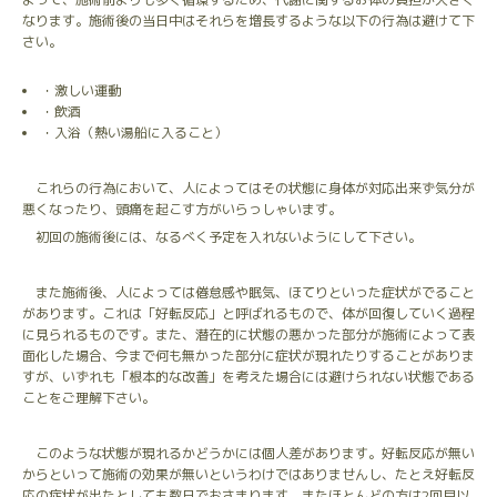
なります。施術後の当日中はそれらを増長するような以下の行為は避けて下
さい。
・激しい運動
・飲酒
・入浴（熱い湯船に入ること）
これらの行為において、人によってはその状態に身体が対応出来ず気分が
悪くなったり、頭痛を起こす方がいらっしゃいます。
初回の施術後には、なるべく予定を入れないようにして下さい。
また施術後、人によっては倦怠感や眠気、ほてりといった症状がでること
があります。これは「好転反応」と呼ばれるもので、体が回復していく過程
に見られるものです。また、潜在的に状態の悪かった部分が施術によって表
面化した場合、今まで何も無かった部分に症状が現れたりすることがありま
すが、いずれも「根本的な改善」を考えた場合には避けられない状態である
ことをご理解下さい。
このような状態が現れるかどうかには個人差があります。好転反応が無い
からといって施術の効果が無いというわけではありませんし、たとえ好転反
応の症状が出たとしても数日でおさまります。またほとんどの方は2回目以