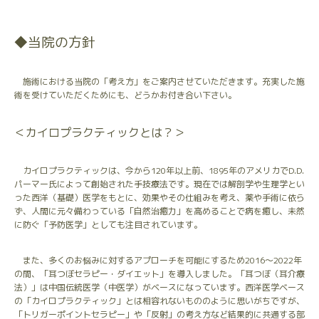
◆当院の方針
施術における当院の「考え方」をご案内させていただきます。充実した施
術を受けていただくためにも、どうかお付き合い下さい。
＜カイロプラクティックとは？＞
カイロプラクティックは、今から120年以上前、1895年のアメリカでD.D.
パーマー氏によって創始された手技療法です。現在では解剖学や生理学とい
った西洋（基礎）医学をもとに、効果やその仕組みを考え、薬や手術に依ら
ず、人間に元々備わっている「自然治癒力」を高めることで病を癒し、未然
に防ぐ「予防医学」としても注目されています。
また、多くのお悩みに対するアプローチを可能にするため2016〜2022年
の間、「耳つぼセラピー・ダイエット」を導入しました。「耳つぼ（耳介療
法）」は中国伝統医学（中医学）がベースになっています。西洋医学ベース
の「カイロプラクティック」とは相容れないもののように思いがちですが、
「トリガーポイントセラピー」や「反射」の考え方など結果的に共通する部