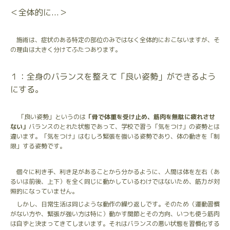
＜全体的に...＞
施術は、症状のある特定の部位のみではなく全体的におこないますが、そ
の理由は大きく分けてふたつあります。
１：全身のバランスを整えて「良い姿勢」ができるよう
にする。
「良い姿勢」というのは
「骨で体重を受け止め、筋肉を無駄に疲れさせ
ない」
バランスのとれた状態であって、学校で習う「気をつけ」の姿勢とは
違います。「気をつけ」はむしろ緊張を強いる姿勢であり、体の動きを「制
限」する姿勢です。
個々に利き手、利き足があることから分かるように、人間は体を左右（あ
るいは前後、上下）を全く同じに動かしているわけではないため、筋力が対
照的になっていません。
しかし、日常生活は同じような動作の繰り返しです。そのため（運動習慣
がない方や、緊張が強い方は特に）動かす関節とその方向、いつも使う筋肉
は自ずと決まってきてしまいます。それはバランスの悪い状態を習慣化する