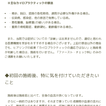
※主なカイロプラクティックの禁忌
・骨折、脱臼、捻挫の急性期他、通院が必要な外傷がある場合。
・伝染病、感染症、他の原因で発熱している時。
・悪性腫瘍、脳梗塞(の疑い)がある場合。
・重度の骨粗鬆症、動脈硬化、動脈瘤がある場合。
また、当院では症状についての「診断」は出来ませんので、適切と思われ
る医療機関を受診をおすすめする場合がございます。上記の禁忌以外の理由
でも、ヒアリングの結果「カイロプラクティックの適応ではない」と施術者
が判断した場合は、施術を行いません。「ファースト・チェック料」のみの
ご清算をお願いいたします。
◆初回の施術後、特に気を付けていただきたい
こと
施術後は施術前と比べて、全身の血流が良くなっています。
さらに一時的ではありますが、それまで滞っていた老廃物が血液の流れに
よって、施術前よりも多く循環するため、代謝に関するお体の負担が大きく