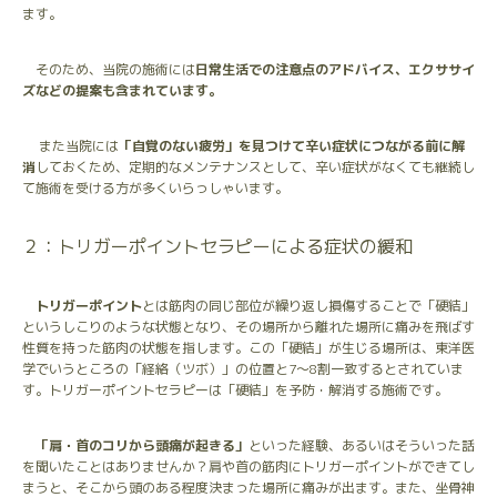
ます。
そのため、当院の施術には
日常生活での注意点のアドバイス、エクササイ
ズなどの提案も含まれています。
また当院には
「自覚のない疲労」を見つけて辛い症状につながる前に解
消
しておくため、定期的なメンテナンスとして、辛い症状がなくても継続し
て施術を受ける方が多くいらっしゃいます。
２：トリガーポイントセラピーによる症状の緩和
トリガーポイント
とは筋肉の同じ部位が繰り返し損傷することで「硬結」
というしこりのような状態となり、その場所から離れた場所に痛みを飛ばす
性質を持った筋肉の状態を指します。この「硬結」が生じる場所は、東洋医
学でいうところの「経絡（ツボ）」の位置と7〜8割一致するとされていま
す。トリガーポイントセラピーは「硬結」を予防・解消する施術です。
「肩・首のコリから頭痛が起きる」
といった経験、あるいはそういった話
を聞いたことはありませんか？肩や首の筋肉にトリガーポイントができてし
まうと、そこから頭のある程度決まった場所に痛みが出ます。また、坐骨神