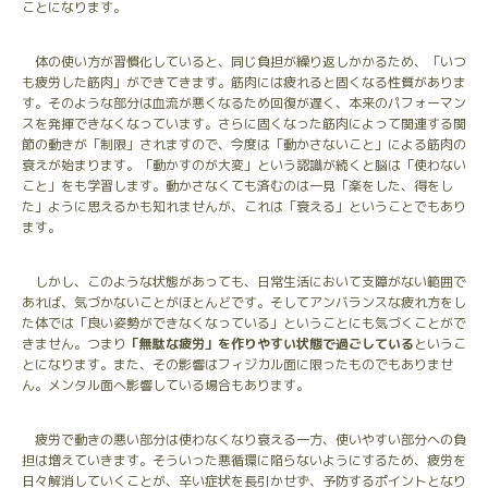
ことになります。
体の使い方が習慣化していると、同じ負担が繰り返しかかるため、「いつ
も疲労した筋肉」ができてきます。筋肉には疲れると固くなる性質がありま
す。そのような部分は血流が悪くなるため回復が遅く、本来のパフォーマン
スを発揮できなくなっています。さらに固くなった筋肉によって関連する関
節の動きが「制限」されますので、今度は「動かさないこと」による筋肉の
衰えが始まります。「動かすのが大変」という認識が続くと脳は「使わない
こと」をも学習します。動かさなくても済むのは一見「楽をした、得をし
た」ように思えるかも知れませんが、これは「衰える」ということでもあり
ます。
しかし、このような状態があっても、日常生活において支障がない範囲で
あれば、気づかないことがほとんどです。そしてアンバランスな疲れ方をし
た体では「良い姿勢ができなくなっている」ということにも気づくことがで
きません。つまり
「無駄な疲労」を作りやすい状態で過ごしている
というこ
とになります。また、その影響はフィジカル面に限ったものでもありませ
ん。メンタル面へ影響している場合もあります。
疲労で動きの悪い部分は使わなくなり衰える一方、使いやすい部分への負
担は増えていきます。そういった悪循環に陥らないようにするため、疲労を
日々解消していくことが、辛い症状を長引かせず、予防するポイントとなり