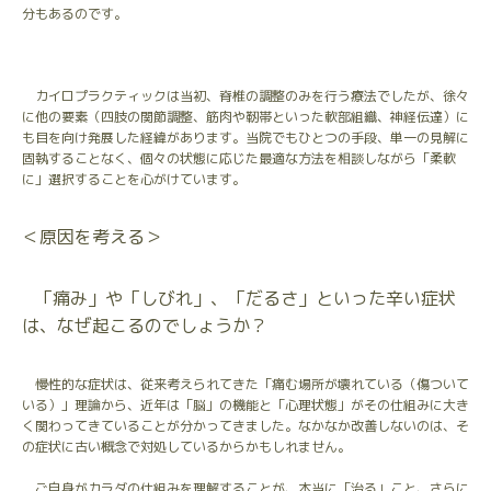
分もあるのです。
カイロプラクティックは当初、脊椎の調整のみを行う療法でしたが、徐々
に他の要素（四肢の関節調整、筋肉や靭帯といった軟部組織、神経伝達）に
も目を向け発展した経緯があります。当院でもひとつの手段、単一の見解に
固執することなく、個々の状態に応じた最適な方法を相談しながら「柔軟
に」選択することを心がけています。
＜原因を考える＞
「痛み」や「しびれ」、「だるさ」といった辛い症状
は、なぜ起こるのでしょうか？
慢性的な症状は、従来考えられてきた「痛む場所が壊れている（傷ついて
いる）」理論から、近年は「脳」の機能と「心理状態」がその仕組みに大き
く関わってきていることが分かってきました。なかなか改善しないのは、そ
の症状に古い概念で対処しているからかもしれません。
ご自身がカラダの仕組みを理解することが、本当に「治る」こと、さらに