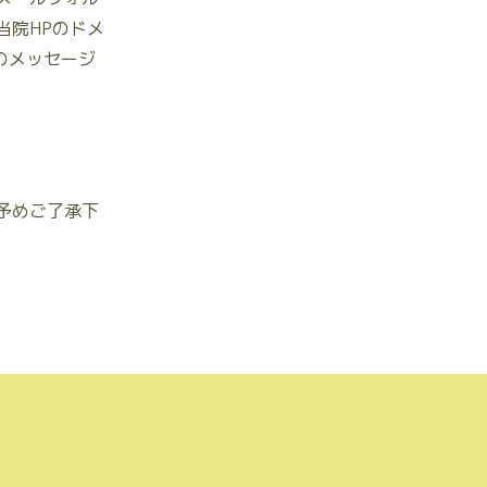
当院HPのドメ
）のメッセージ
予めご了承下