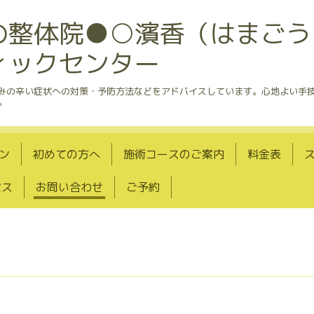
の整体院●○濱香（はまごう
ィックセンター
悩みの辛い症状への対策・予防方法などをアドバイスしています。心地よい手
。
ン
初めての方へ
施術コースのご案内
料金表
セス
お問い合わせ
ご予約