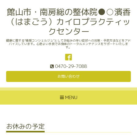
館山市・南房総の整体院●○濱香
（はまごう）カイロプラクティッ
クセンター
健康に関する“情報コンシェルジュ”としてお悩みの辛い症状への対策・予防方法などをアド
バイスしています。心地よい手技でお身体のトータルメンテナンスをサポートいたしま
す。
0470-29-7088
お問い合わせ
MENU
お休みの予定