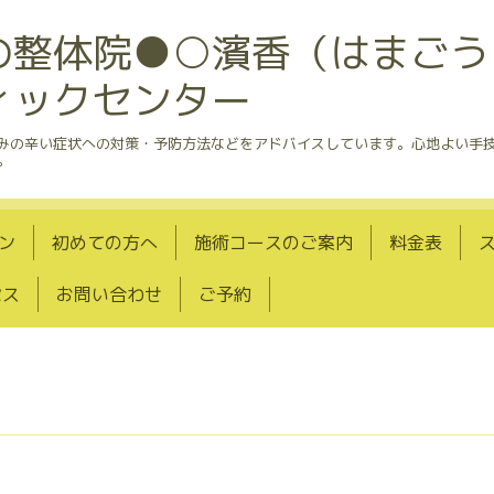
の整体院●○濱香（はまごう
ィックセンター
悩みの辛い症状への対策・予防方法などをアドバイスしています。心地よい手
。
ン
初めての方へ
施術コースのご案内
料金表
セス
お問い合わせ
ご予約