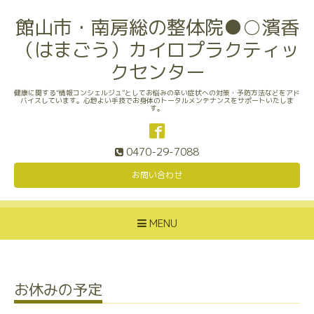
館山市・南房総の整体院●○濱香
（はまごう）カイロプラクティッ
クセンター
健康に関する“情報コンシェルジュ”としてお悩みの辛い症状への対策・予防方法などをアド
バイスしています。心地よい手技でお身体のトータルメンテナンスをサポートいたしま
す。
0470-29-7088
お問い合わせ
MENU
お休みの予定