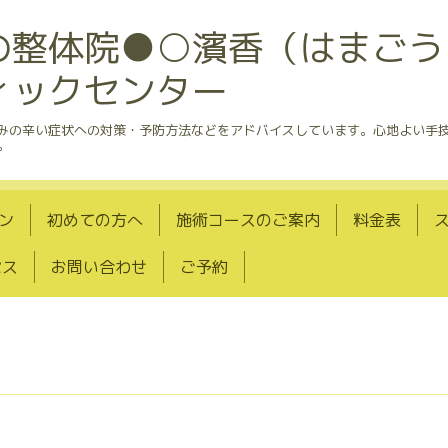
の整体院●○濱香（はまごう
ィックセンター
悩みの辛い症状への対策・予防方法などをアドバイスしています。心地よい手
。
ン
初めての方へ
施術コースのご案内
料金表
セス
お問い合わせ
ご予約