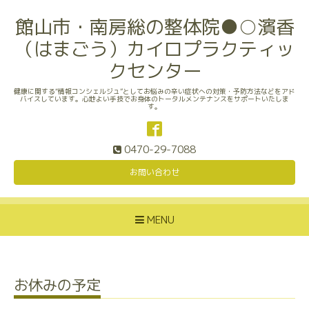
館山市・南房総の整体院●○濱香
（はまごう）カイロプラクティッ
クセンター
健康に関する“情報コンシェルジュ”としてお悩みの辛い症状への対策・予防方法などをアド
バイスしています。心地よい手技でお身体のトータルメンテナンスをサポートいたしま
す。
0470-29-7088
お問い合わせ
MENU
お休みの予定