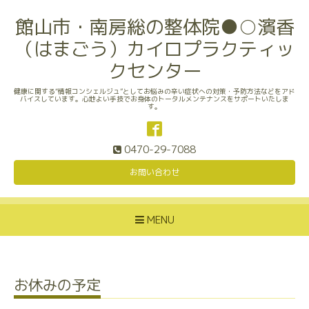
館山市・南房総の整体院●○濱香
（はまごう）カイロプラクティッ
クセンター
健康に関する“情報コンシェルジュ”としてお悩みの辛い症状への対策・予防方法などをアド
バイスしています。心地よい手技でお身体のトータルメンテナンスをサポートいたしま
す。
0470-29-7088
お問い合わせ
MENU
お休みの予定