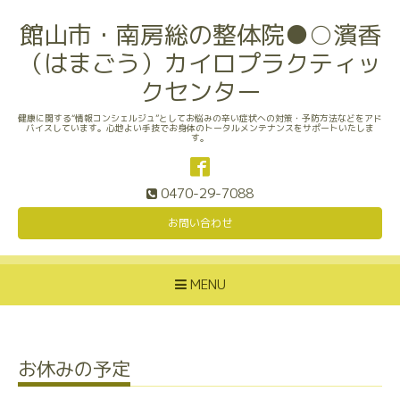
館山市・南房総の整体院●○濱香
（はまごう）カイロプラクティッ
クセンター
健康に関する“情報コンシェルジュ”としてお悩みの辛い症状への対策・予防方法などをアド
バイスしています。心地よい手技でお身体のトータルメンテナンスをサポートいたしま
す。
0470-29-7088
お問い合わせ
MENU
お休みの予定