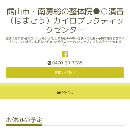
館山市・南房総の整体院●○濱香
（はまごう）カイロプラクティッ
クセンター
健康に関する“情報コンシェルジュ”としてお悩みの辛い症状への対策・予防方法などをアド
バイスしています。心地よい手技でお身体のトータルメンテナンスをサポートいたしま
す。
0470-29-7088
お問い合わせ
MENU
お休みの予定