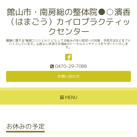
館山市・南房総の整体院●○濱香
（はまごう）カイロプラクティッ
クセンター
健康に関する“情報コンシェルジュ”としてお悩みの辛い症状への対策・予防方法などをアド
バイスしています。心地よい手技でお身体のトータルメンテナンスをサポートいたしま
す。
0470-29-7088
お問い合わせ
MENU
お休みの予定