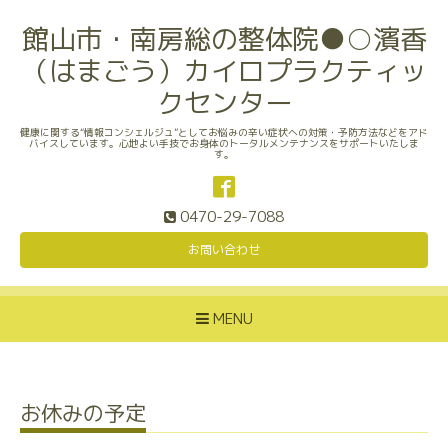
館山市・南房総の整体院●○濱香
（はまごう）カイロプラクティッ
クセンター
健康に関する“情報コンシェルジュ”としてお悩みの辛い症状への対策・予防方法などをアド
バイスしています。心地よい手技でお身体のトータルメンテナンスをサポートいたしま
す。
0470-29-7088
お問い合わせ
MENU
お休みの予定