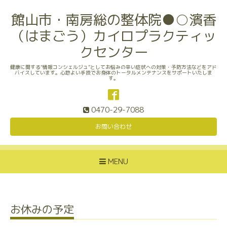
館山市・南房総の整体院●○濱香
（はまごう）カイロプラクティッ
クセンター
健康に関する“情報コンシェルジュ”としてお悩みの辛い症状への対策・予防方法などをアド
バイスしています。心地よい手技でお身体のトータルメンテナンスをサポートいたしま
す。
0470-29-7088
お問い合わせ
MENU
お休みの予定